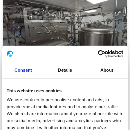
Consent
Details
About
Fabrik für Fertiggerichte für Säuglinge
Boccard hat in Rekordzeit eine neue Fabrik für
This website uses cookies
Babynahrung gebaut. Das gesamte System wurde
We use cookies to personalise content and ads, to
automatisiert.
provide social media features and to analyse our traffic.
Lire la suite »
We also share information about your use of our site with
our social media, advertising and analytics partners who
27. September 2023
may combine it with other information that you’ve