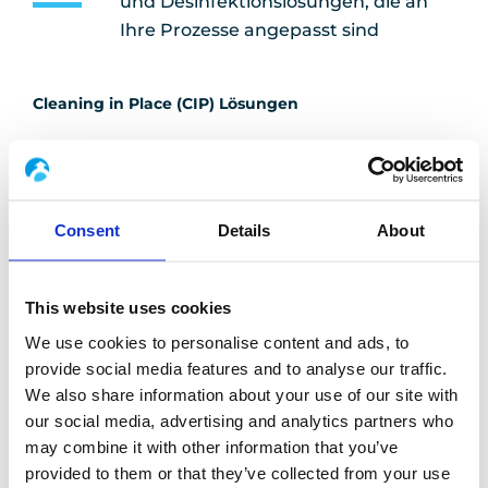
und Desinfektionslösungen, die an
Ihre Prozesse angepasst sind
Cleaning in Place (CIP) Lösungen
Je nach Art der Verschmutzung, Größe, Komplexität
und Lage der Kreisläufe. Diese automatischen oder
halbautomatischen Systeme reinigen die Innenflächen
Consent
Details
About
Ihrer Anlagen mit geringer oder gar keiner
Demontage. Sie ermöglichen es, alle manuellen
Reinigungsvorgänge ganz oder teilweise zu
This website uses cookies
eliminieren, je nach der von Ihnen vordefinierten Reihe
We use cookies to personalise content and ads, to
von Schritten. Unsere CIP-Stationen können mit einem
provide social media features and to analyse our traffic.
thermischen Trocknungsmodul für
We also share information about your use of our site with
our social media, advertising and analytics partners who
Übertragungsleitungen und Heißluftgeräte
may combine it with other information that you’ve
ausgestattet werden.
provided to them or that they’ve collected from your use