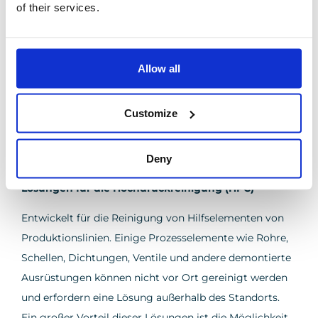
of their services.
Lösungen für die Sterilisation an Ort und Stelle (SIP)
Konzipiert für die automatische Reinigung und
Desinfektion ohne aufwändige Demontage- und
Allow all
Montagearbeiten. Dies ist der letzte, optionale Schritt
im Reinigungsprozess und wird hauptsächlich in der
Customize
Pharma- und Lebensmittelindustrie eingesetzt. Die
Reinigung erfolgt mit Dampf und wird nach dem
Cleaning-in-Place (CIP) durchgeführt.
Deny
Lösungen für die Hochdruckreinigung (HPC)
Entwickelt für die Reinigung von Hilfselementen von
Produktionslinien. Einige Prozesselemente wie Rohre,
Schellen, Dichtungen, Ventile und andere demontierte
Ausrüstungen können nicht vor Ort gereinigt werden
und erfordern eine Lösung außerhalb des Standorts.
Ein großer Vorteil dieser Lösungen ist die Möglichkeit,