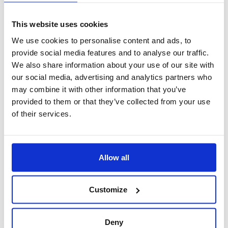
Jeder Industriezweig hat seine eigenen Anforderungen
This website uses cookies
an das Management von Fluiden. Aus diesem Grund
We use cookies to personalise content and ads, to
bietet Boccard innovative Lösungen an, die den
provide social media features and to analyse our traffic.
speziellen Anforderungen jedes einzelnen
We also share information about your use of our site with
Unternehmens gerecht werden.
our social media, advertising and analytics partners who
may combine it with other information that you’ve
Für die Lebensmittel- und Pharmaindustrie
,
provided to them or that they’ve collected from your use
die eine eigene Produktion benötigt und auf die
of their services.
ständige Verfügbarkeit von Maschinen
angewiesen ist, bietet Boccard zuverlässige und
normgerechte Lösungen an. Dank unserer
Allow all
langjährigen Erfahrung in den Prozessanlagen
für den Eigenbedarf und unserer ständig
Customize
erweiterten technischen Kenntnisse auf dem
Gebiet der Schmierstoffe können wir die
Sicherheit Ihrer Produktion durch die
Deny