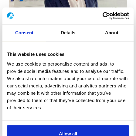
Consent
Details
About
Boccard stärkt seine operative Exzellenz
Boccard verstärkt seine operative Exzellenz und begrüßt Nicolas
Siwertz in seinem Exekutivkomitee. Boccard verstärkt seine
This website uses cookies
Ambitionen auf operative Exzellenz in seinem gesamten
We use cookies to personalise content and ads, to
Umfang und entwickelt
provide social media features and to analyse our traffic.
Entdecken Sie
We also share information about your use of our site with
our social media, advertising and analytics partners who
may combine it with other information that you’ve
provided to them or that they’ve collected from your use
of their services.
Allow all