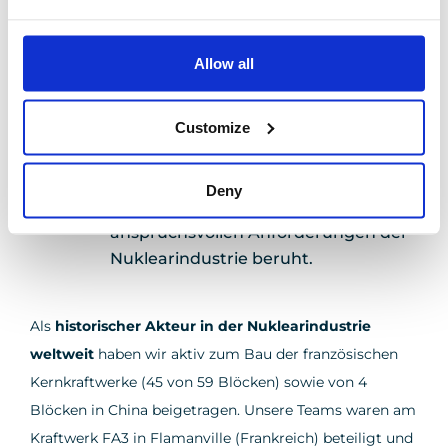
der nuklearen Besonderheiten und Vorschriften
sowie auf langfristigen Beziehungen zu unseren
Allow all
Kunden und Partnern.
Customize
Eine Kultur der nuklearen Sicherheit,
die auf historischen Referenzen und
Deny
der Beherrschung der
anspruchsvollen Anforderungen der
Nuklearindustrie beruht.
Als
historischer Akteur in der Nuklearindustrie
weltweit
haben wir aktiv zum Bau der französischen
Kernkraftwerke (45 von 59 Blöcken) sowie von 4
Blöcken in China beigetragen. Unsere Teams waren am
Kraftwerk FA3 in Flamanville (Frankreich) beteiligt und