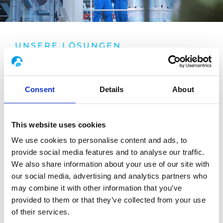
UNSERE LÖSUNGEN
Fachkenntnisse im Bereich des
komplexen Projektmanagements
Consent
Details
About
und Erfahrung in der
Nuklearindustrie
This website uses cookies
We use cookies to personalise content and ads, to
Seit 1972 unterstützen wir die wichtigsten Akteure
provide social media features and to analyse our traffic.
der Nuklearindustrie während des gesamten
We also share information about your use of our site with
our social media, advertising and analytics partners who
industriellen Lebenszyklus ihrer Anlagen
. Unsere
may combine it with other information that you’ve
langjährige Erfahrung im Nuklearsektor, unsere
provided to them or that they’ve collected from your use
vielfältigen technischen und Projektmanagement-
of their services.
Fähigkeiten beruhen auf einer
umfassenden Kenntnis