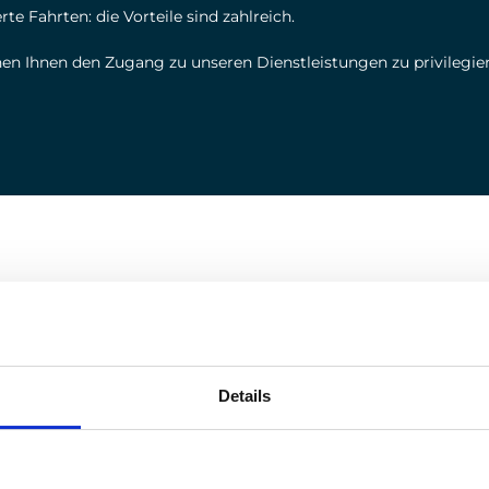
te Fahrten: die Vorteile sind zahlreich.
n Ihnen den Zugang zu unseren Dienstleistungen zu privilegie
UNGEN
 von einer Reihe von maßgeschneiderten Dienstleistung
Details
- und Konstruktionsdienstleistungen an, um den Erfolg Ihrer Pro
trikter Einhaltung der in Ihrer Branche geltenden Vorschriften