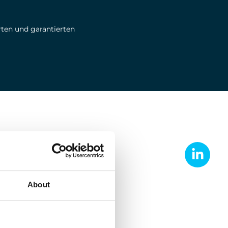
rten und garantierten
en:
About
jekte unter vollen
 und Normen zu gewährleisten.