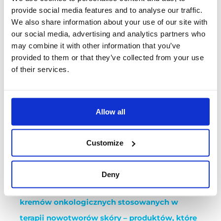
AKPiA i elektryka: oprzyrządowanie
provide social media features and to analyse our traffic.
zbiorników oraz integracja z systemem
We also share information about your use of our site with
our social media, advertising and analytics partners who
obiektowym
may combine it with other information that you’ve
provided to them or that they’ve collected from your use
of their services.
Allow all
Customize
CARING FOR PEOPLE...
Deny
Instalacja wspiera produkcję specjalistycznych
kremów onkologicznych stosowanych w
terapii nowotworów skóry – produktów, które