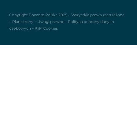
Copyright Boccard Polska 2025 •
Wszystkie prawa zastrzeżone
•
Plan strony
•
Uwagi prawne
–
Polityka ochrony danych
osobowych
–
Pliki Cookies