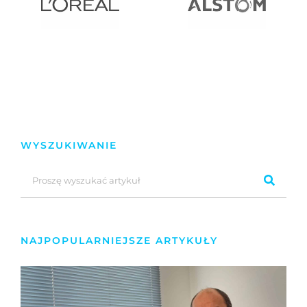
WYSZUKIWANIE
NAJPOPULARNIEJSZE ARTYKUŁY
H
N
2