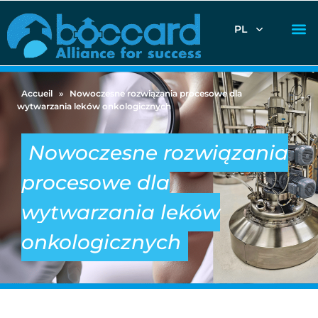
PL
Accueil
»
Nowoczesne rozwiązania procesowe dla
wytwarzania leków onkologicznych
Nowoczesne rozwiązania
procesowe dla
wytwarzania leków
onkologicznych