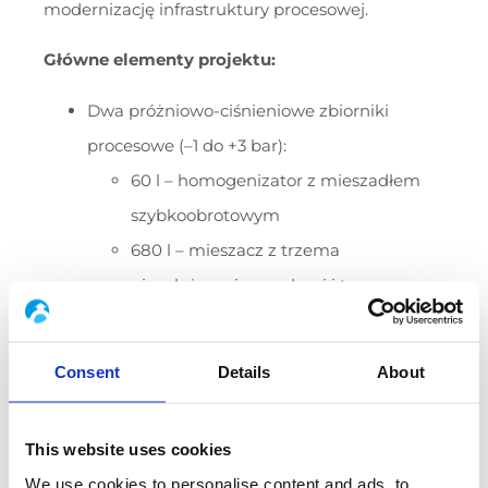
modernizację infrastruktury procesowej.
Główne elementy projektu:
Dwa próżniowo-ciśnieniowe zbiorniki
procesowe (–1 do +3 bar):
60 l – homogenizator z mieszadłem
szybkoobrotowym
680 l – mieszacz z trzema
niezależnymi napędami i trzema
typami mieszadeł
Instalacja i integracja: posadowienie,
Consent
Details
About
podłączenie do istniejącej infrastruktury,
wykonanie nowych tras oraz modernizacja
This website uses cookies
instalacji
We use cookies to personalise content and ads, to