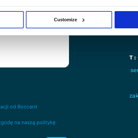
DZIAŁ HAN
T :
Customize
spr
T :
se
za
acji od Boccard
zgodę na naszą politykę