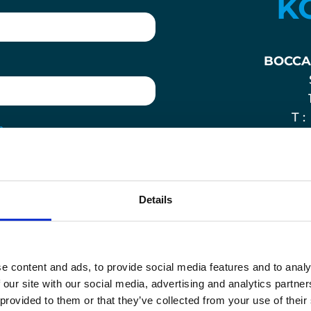
K
BOCCAR
T 
n
T 
b
BIUR
Details
Diamond
Posag 7 Pa
0
T :
e content and ads, to provide social media features and to analy
 our site with our social media, advertising and analytics partn
T :
 provided to them or that they’ve collected from your use of their