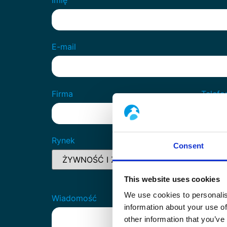
E-mail
Firma
Telefo
Rynek
Consent
This website uses cookies
We use cookies to personalis
Wiadomość
information about your use of
other information that you’ve