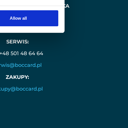
DLOWY BOCCARD POLSKA
+48 607 674 850
Allow all
zedaz@boccard.pl
SERWIS:
+48 501 48 64 64
rwis@boccard.pl
ZAKUPY:
kupy@boccard.pl