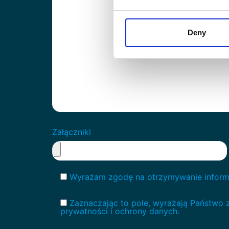
Deny
Załączniki
Wyrażam zgodę na otrzymywanie inform
Zaznaczając to pole, wyrażają Państwo 
prywatności i ochrony danych.