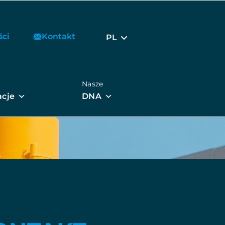
ści
Kontakt
PL
Nasze
acje
DNA