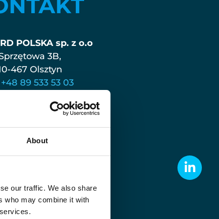
ONTAKT
D POLSKA sp. z o.o
Sprzętowa 3B,
10-467 Olsztyn
:
+48 89 533 53 03
:
+48 89 533 39 24
iuro@boccard.pl
O W WARSZAWIE:
About
 Business Park Ursus,
nien 1, klatka D,piętro I
2-495 Warszawa
+48 22 380 01 30
se our traffic. We also share
ers who may combine it with
+48 787 090 336
 services.