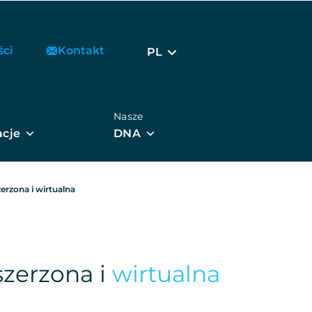
ści
Kontakt
PL
Nasze
acje
DNA
erzona i wirtualna
szerzona i
wirtualna