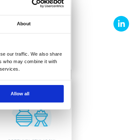
About
FARMACJA I BIOTECHNOLOGIA
Odkryj
FARMACJA I BIOTECHNOLOGIA
se our traffic. We also share
ers who may combine it with
 services.
Allow all
PRZEMYSŁ SZKLARSKI
I HUTNICTWO