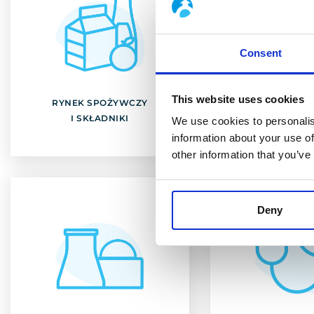
Consent
RYNEK SPOŻYWCZY
BROWARNI
I SKŁADNIKI
EKSTRAKCJ
This website uses cookies
RYNEK SPOŻYWCZY
BROWARNIC
Odkryj
Odkry
I SKŁADNIKI
EKSTRAKCJ
We use cookies to personalis
information about your use of
other information that you’ve
Deny
ENERGETYKA JĄDROWA
ENERGET