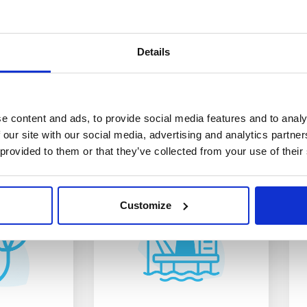
Details
CTWO
KOSMETYKI
A ZBÓŻ
I HIGIENA
TWO I
KOSMETYKI
j
Odkryj
A ZBÓŻ
I HIGIENA
e content and ads, to provide social media features and to analy
 our site with our social media, advertising and analytics partn
 provided to them or that they’ve collected from your use of their
Customize
PETROCHEMIA
YKA
GAZ