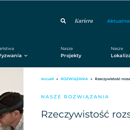
Kariera
Aktualno
aństwa
Nasze
Nasze
yzwania
Projekty
Lokaliz
Accueil
»
ROZWIĄZANIA
»
Rzeczywistość rozsz
NASZE ROZWIĄZANIA
Rzeczywistość roz