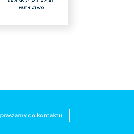
PRZEMYSŁ SZKLARSKI
I HUTNICTWO
Odkryj
praszamy do kontaktu