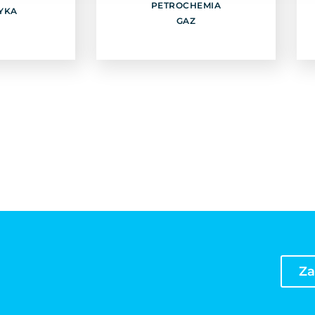
PETROCHEMIA
j
YKA
Odkryj
GAZ
Za