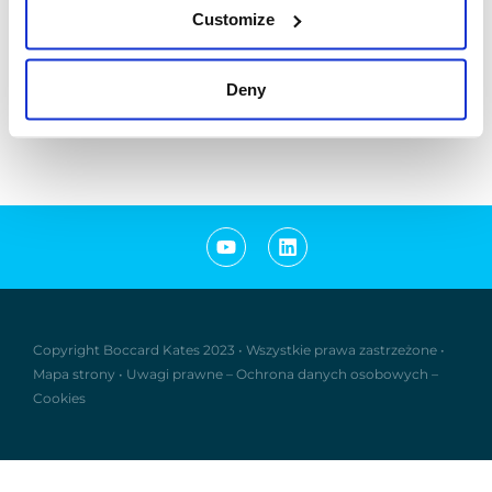
Customize
Deny
Copyright Boccard Kates 2023
•
Wszystkie prawa zastrzeżone
•
Mapa strony
•
Uwagi prawne
–
Ochrona danych osobowych
–
Cookies