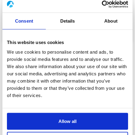
« 30 lat w Boccard, prawie tyle samo zwrotów akcji
między Europą a Azją i ani chwili rutyny. »
Czytaj więcej »
Consent
Details
About
2023-11-02
This website uses cookies
We use cookies to personalise content and ads, to
provide social media features and to analyse our traffic.
We also share information about your use of our site with
our social media, advertising and analytics partners who
may combine it with other information that you’ve
provided to them or that they’ve collected from your use
of their services.
Allow all