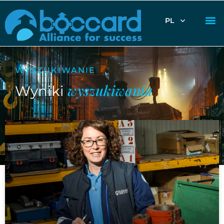
PL
WYSZUKIWANIE
wyszukiwania
Wyniki