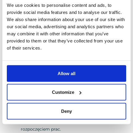
Pomożemy znaleźć rozwiązania, które usprawnią
We use cookies to personalise content and ads, to
provide social media features and to analyse our traffic.
działanie i pomogą zoptymalizować koszty. Zakres prac
We also share information about your use of our site with
obejmuje m.in.: rozdzielnice NN szafy zasilające i
our social media, advertising and analytics partners who
sterownicze, pulpity operatorskie i stacje inżynierskie,
may combine it with other information that you’ve
montaże AKPiA, montaże AKPiA w strefach
provided to them or that they’ve collected from your use
zagrożonych wybuchem (ATEX), układy sterowania
of their services.
oparte o sterowniki PLC w tym SAFETY, układy
wizualizacji, archiwizacji i przetwarzania danych
MES/SCADA oparte na rozwiązaniach takich
Allow all
producentów jak Wonderware, Siemens, układy
zabezpieczeń technologicznych i elektrycznych, sieci
Customize
informatyczne dla obiektów przemysłowych
Deny
Walidacja danych wejściowych
(specyfikacje,
harmonogram, wymagane standardy) przed
rozpoczęciem prac.