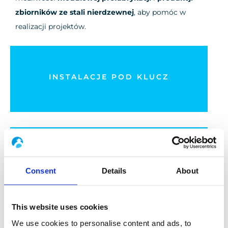
zbiorników ze stali nierdzewnej
, aby pomóc w
realizacji projektów.
Nasze doświadczenie w projektach greenfield i
INSTALACJE POD KLUCZ
brownfield
DOWIEDZ SIĘ WIĘCEJ
Sukces projektów przemysłowych jest naszym
ZARZĄDZANIE PROJEKTAMI
priorytetem
Consent
Details
About
DOWIEDZ SIĘ WIĘCEJ
This website uses cookies
We use cookies to personalise content and ads, to