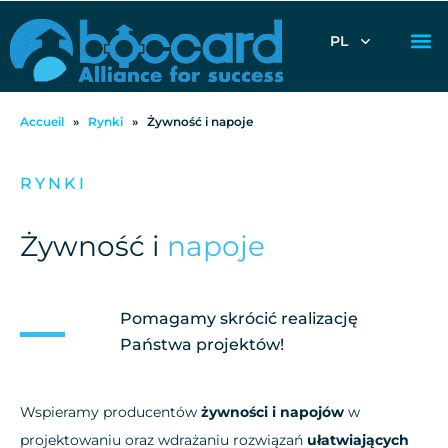
PL
Accueil
»
Rynki
»
Żywność i napoje
RYNKI
Żywność i
napoje
Pomagamy skrócić realizację
Państwa projektów!
Wspieramy producentów
żywności i napojów
w
projektowaniu oraz wdrażaniu rozwiązań
ułatwiających