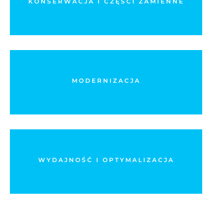
wskaźnika dostępności
KONSERWACJA I CZĘŚCI ZAMIENNE
DOWIEDZ SIĘ WIĘCEJ
Poznaj różne sposoby rozbudowy urządzeń i
zwiększenia ich niezawodności.
MODERNIZACJA
DOWIEDZ SIĘ WIĘCEJ
Zarządzanie i maksymalizacja wydajności operacyjnej
WYDAJNOŚĆ I OPTYMALIZACJA
DOWIEDZ SIĘ WIĘCEJ