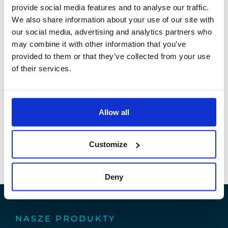
Ekspertyza ekspertów dedykowanych Państwa
provide social media features and to analyse our traffic.
INŻYNIERIA PROCESOWA
projektom przemysłowym
We also share information about your use of our site with
DOWIEDZ SIĘ WIĘCEJ
our social media, advertising and analytics partners who
may combine it with other information that you’ve
provided to them or that they’ve collected from your use
of their services.
Nasi inżynierowie automatyki projektują
niestandardowe, otwarte i komunikujące się systemy
AUTOMATYKA
automatyki
Allow all
DOWIEDZ SIĘ WIĘCEJ
Customize
Deny
NASZE PRODUKTY