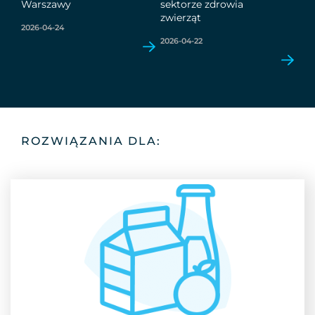
Warszawy
sektorze zdrowia
zwierząt
2026-04-24
2026-04-22
ROZWIĄZANIA DLA:
RYNEK SPOŻYWCZY
I DODATKI