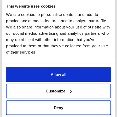
This website uses cookies
We use cookies to personalise content and ads, to
provide social media features and to analyse our traffic.
We also share information about your use of our site with
our social media, advertising and analytics partners who
may combine it with other information that you’ve
Zaufany partner inżynieryjny dla biotechnologicznej
provided to them or that they’ve collected from your use
produkcji w sektorze zdrowia zwierząt
of their services.
Wraz z rosnącą na świecie liczbą zachorowań na cukrzycę
konieczne staje się zwiększanie skali produkcji insuliny przy
jednoczesnym zachowaniu rygorystycznych wymogów GMP i
najwyższych standardów sterylności. To studium przypadku
Allow all
pokazuje, jak wygląda przemysłowy proces wytwarzania insuliny
— od etapów biotechnologicznych po aseptyczne
przygotowanie produktu końcowego — oraz w jaki sposób
Boccard wsparł jednego z czołowych producentów w
Customize
zwiększeniu mocy produkcyjnych na etapie opracowywania
preparatu.
Deny
Odkryj