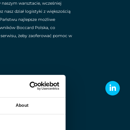
 naszym warsztacie, wcześniej
asz dział logistyki z większością
 Państwu najlepsze możliwe
owników Boccard Polska, co
ał serwisu, żeby zaoferować pomoc w
 procesów
i informacji zwrotnej
onanym projekcie, możemy
optymalizacji ich kosztów
About
i, wody i surowców.