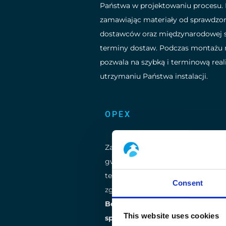
Państwa w projektowaniu procesu. 
zamawiając materiały od sprawdzon
dostawców oraz międzynarodowej si
terminy dostaw. Podczas montażu n
pozwala na szybką i terminową real
utrzymaniu Państwa instalacji.
OPEX
Zarządzamy naszymi projektami w
gwarantując
krótki czas wprowa
ten sposób instalacja przebiega t
Consent
zgodnie z naszymi
5 zasadami:
Bezpieczeństwo przede wszystk
This website uses cookies
specyfikacją
,
zgodnie z budżete