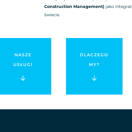
Construction Management)
jako integra
świecie.
NASZE
DLACZEGO
USŁUGI
MY?