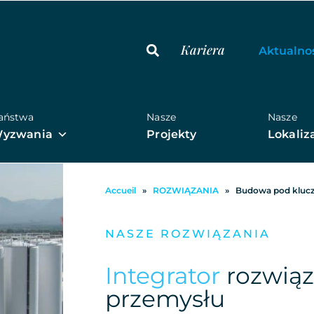
Kariera
Aktualno
aństwa
Nasze
Nasze
yzwania
Projekty
Lokaliz
Accueil
»
ROZWIĄZANIA
»
Budowa pod klucz
NASZE ROZWIĄZANIA
Integrator
rozwiąz
przemysłu