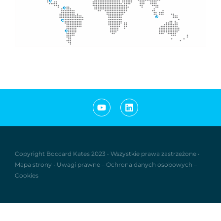
Copyright Boccard Kates 2023
•
Wszystkie prawa zastrzeżone
•
Mapa strony
•
Uwagi prawne
–
Ochrona danych osobowych
–
Cookies