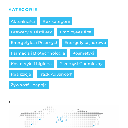
KATEGORIE
Aktualności
Bez kategorii
Brewery & Distillery
Employees first
Energetyka i Przemysł
Energetyka jądrowa
Farmacja i Biotechnologia
Kosmetyki
Kosmetyki i higiena
Przemysł Chemiczny
Realizacje
Track Advance®
Żywność i napoje