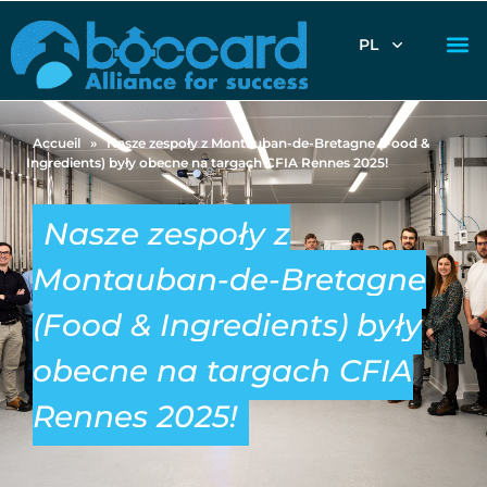
PL
Accueil
»
Nasze zespoły z Montauban-de-Bretagne (Food &
Ingredients) były obecne na targach CFIA Rennes 2025!
Nasze zespoły z
Montauban-de-Bretagne
(Food & Ingredients) były
obecne na targach CFIA
Rennes 2025!