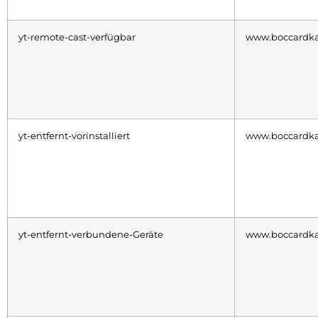
yt-remote-cast-verfügbar
www.boccardka
yt-entfernt-vorinstalliert
www.boccardka
yt-entfernt-verbundene-Geräte
www.boccardka