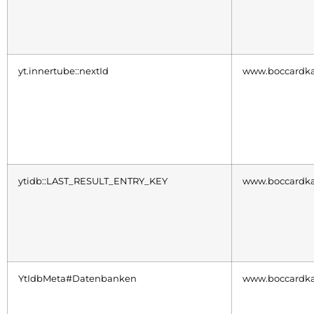
yt.innertube::nextId
www.boccardka
ytidb::LAST_RESULT_ENTRY_KEY
www.boccardka
YtIdbMeta#Datenbanken
www.boccardka