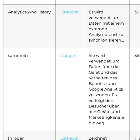
AnalyticsSyncHistory
LinkedIn
Es wird
30
verwendet, um
Daten mit einem
externen
Analysedienst zu
synchronisieren….
sammeln
Google
Sie wird
Si
verwendet, um
Daten über das
Gerät und das
Verhalten des
Benutzers an
Google Analytics
zu senden. Es
verfolgt den
Besucher über
alle Geräte und
Marketingkanäle
hinweg.
ln_oder
LinkedIn
Zeichnet
1 