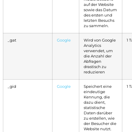
auf der Website
sowie das Datum
des ersten und
letzten Besuchs
zu sammeln.
_gat
Google
Wird von Google
1 
Analytics
verwendet, um
die Anzahl der
Abfragen
drastisch zu
reduzieren
_gid
Google
Speichert eine
1 
eindeutige
Kennung, die
dazu dient,
statistische
Daten darüber
zu erstellen, wie
der Besucher die
Website nutzt.