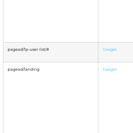
pagead/1p-user-list/#
Google
pagead/landing
Google