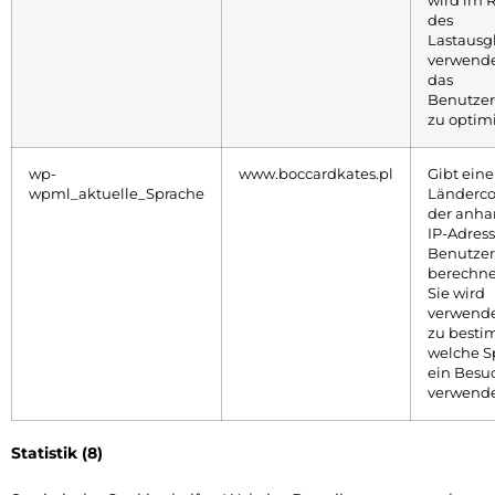
wird im
des
Lastausg
verwende
das
Benutzer
zu optim
wp-
www.boccardkates.pl
Gibt ein
wpml_aktuelle_Sprache
Länderco
der anha
IP-Adres
Benutzer
berechne
Sie wird
verwende
zu besti
welche S
ein Besu
verwende
Statistik (8)