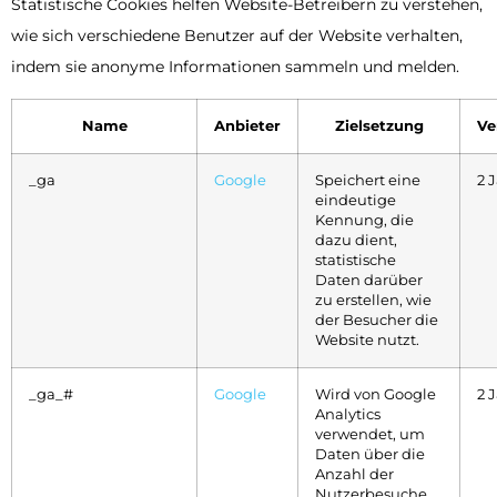
Statistische Cookies helfen Website-Betreibern zu verstehen,
wie sich verschiedene Benutzer auf der Website verhalten,
indem sie anonyme Informationen sammeln und melden.
Name
Anbieter
Zielsetzung
Ve
_ga
Google
Speichert eine
2 
eindeutige
Kennung, die
dazu dient,
statistische
Daten darüber
zu erstellen, wie
der Besucher die
Website nutzt.
_ga_#
Google
Wird von Google
2 
Analytics
verwendet, um
Daten über die
Anzahl der
Nutzerbesuche