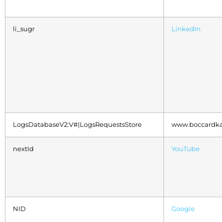
li_sugr
LinkedIn
LogsDatabaseV2:V#|LogsRequestsStore
www.boccardka
nextId
YouTube
NID
Google