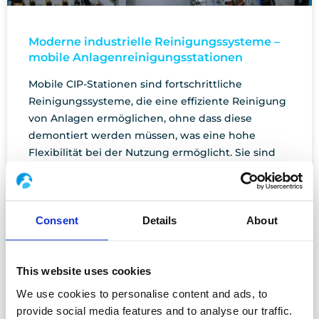
Moderne industrielle Reinigungssysteme –
mobile Anlagenreinigungsstationen
Mobile CIP-Stationen sind fortschrittliche
Reinigungssysteme, die eine effiziente Reinigung
von Anlagen ermöglichen, ohne dass diese
demontiert werden müssen, was eine hohe
Flexibilität bei der Nutzung ermöglicht. Sie sind
mit Einzel- oder Doppeltank erhältlich, so dass sie
an unterschiedliche Produktionsbedürfnisse
angepasst werden können, während die
Consent
Details
About
Betriebskosten optimiert werden. Die
Automatisierung des Reinigungsprozesses
verbessert die Sicherheit und Hygiene und
This website uses cookies
reduziert den Verbrauch von Wasser, Energie und
Chemikalien, was sie ideal für Industrien mit
We use cookies to personalise content and ads, to
hohen Sauberkeitsstandards macht.
provide social media features and to analyse our traffic.