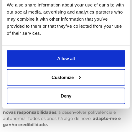
condicionaram o nosso acesso aos mercados, desde os
We also share information about your use of our site with
concursos públicos à prevenção e monitorização da
our social media, advertising and analytics partners who
radioprotecção. A atividade da UN está em expansão e estou
may combine it with other information that you’ve
a contratar um estagiário para
acompanhar esse
crescimento.
provided to them or that they’ve collected from your use
of their services.
MOLDAR O SEU TRABALHO
Allow all
O apoio administrativo é transferido para um estudante a
tempo parcial que se tornou colaborador. Assim, concentro-
Customize
me na vertente comercial, onde sinto que
faço a diferença
:
preparação das Obras nucleares, validação das autorizações,
antecipação das necessidades de formação e
Deny
acompanhamento médico. A confiança entre mim e o meu
diretor continua a aumentar. Passo a passo,
estou a assumir
novas responsabilidades
, a desenvolver polivalência e
autonomia. Todos os anos há algo de novo,
adapto-me e
ganho credibilidade.