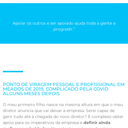
Apoiar os outros e ser apoiado ajuda toda a gente a
progredir.”
PONTO DE VIRAGEM PESSOAL E PROFISSIONAL EM
MEADOS DE 2019, COMPLICADO PELA COVID
ALGUNS MESES DEPOIS
O meu primeiro filho nasce na mesma altura em que o meu
diretor anuncia que vai deixar a empresa. Serei capaz de
gerir tudo até à chegada do novo diretor? É complexo obter
apoio para os imperativos da empresa e
definir ainda