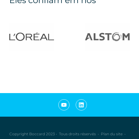
Eles confiam em nós
Copyright Boccard 2023
•
Tous droits réservés
•
Plan du site
•