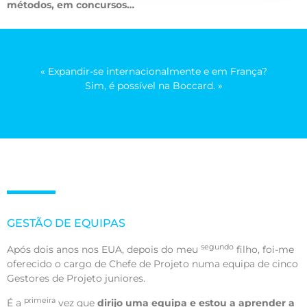
métodos, em concursos…
« Expandir-se internacionalmente e em França?
Sim, é possível na Boccard. »
GESTÃO DE EQUIPAS
segundo
Após dois anos nos EUA, depois do meu
filho, foi-me
oferecido o cargo de Chefe de Projeto numa equipa de cinco
Gestores de Projeto juniores.
primeira
É a
vez que
dirijo uma equipa e estou a aprender a