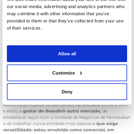
em desenvolver-me noutro local. Falei com o meu diretor
our social media, advertising and analytics partners who
sobre o assunto.
Em conjunto, identificámos uma
may combine it with other information that you’ve
oportunidade no
BocMobility
¹
nos EUA.
A minha direção e
provided to them or that they’ve collected from your use
o Departamento de Recursos Humanos organizaram a
of their services.
mobilidade familiar
: o meu marido, que também é
colaborador da Boccard, também poderia trabalhar lá
durante pelo menos 3 anos! Ficámos muito contentes.
Allow all
Customize
ESTAMOS NA AMÉRICA E É UM NOVO MERCADO
Em França, especializei-me em farmácia. E aqui estou eu
Deny
com projectos agro-alimentares!
Aplico os princípios fundamentais da Boccard, como o
BMS
²
e estou a
gostar de descobrir outro mercado,
de
estabelecer laços com a Unidade de Negócios de Montauban
e de trabalhar numa entidade mais pequena
que exige
versatilidade: estou envolvido como comercial, em