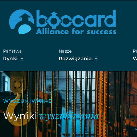
Państwa
Nasze
P
Rynki
Rozwiązania
W
WYSZUKIWANIE
wyszukiwania
Wyniki