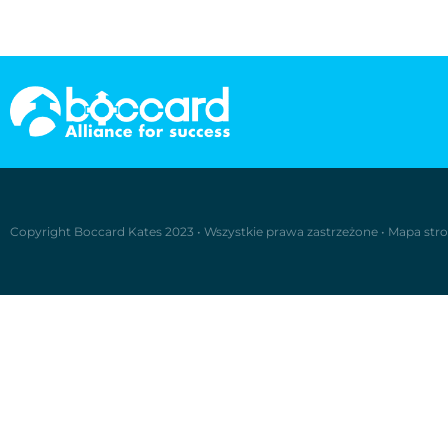
Copyright Boccard Kates 2023
•
Wszystkie prawa zastrzeżone
•
Mapa str