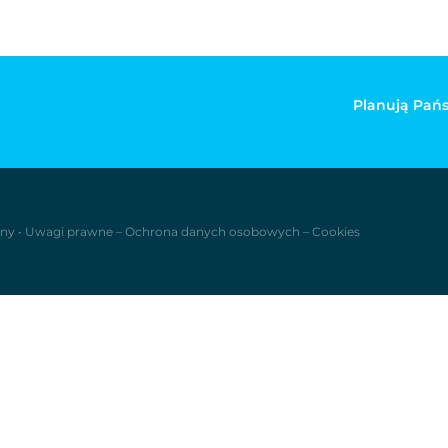
Planują Pańs
ony
•
Uwagi prawne
–
Ochrona danych osobowych
–
Cookies