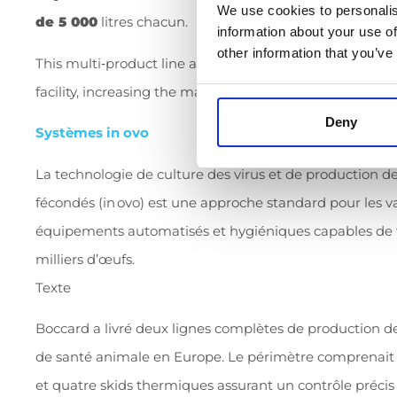
We use cookies to personalis
de 5 000
litres
chacun.
information about your use of
other information that you’ve
This multi
‑
product line allows rapid switching between 
facility, increasing the manufacturer’s operational flexibi
Deny
Systèmes in ovo
La technologie de culture des virus et de production d
fécondés (in ovo) est une approche standard pour les vac
équipements automatisés et hygiéniques capables de t
milliers d’œufs.
Texte
Boccard a livré deux lignes complètes de production de
de santé animale en Europe. Le périmètre comprenait c
et quatre skids thermiques assurant un contrôle précis d