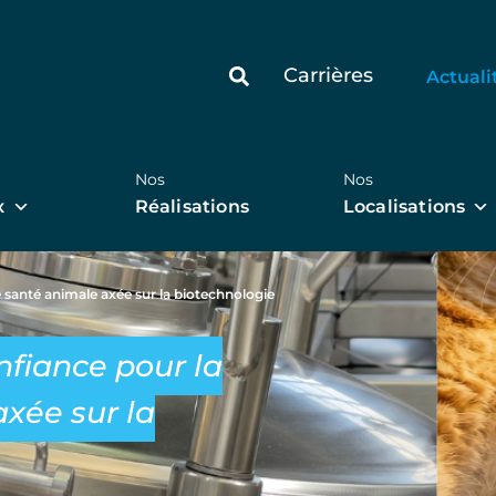
Carrières
Actuali
Nos
Nos
x
Réalisations
Localisations
e santé animale axée sur la biotechnologie
nfiance pour la
xée sur la