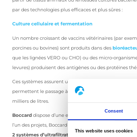
par des technologies plus efficaces et plus sûres :
Culture cellulaire et fermentation
Un nombre croissant de vaccins vétérinaires (par exemp
porcines ou bovines) sont produits dans des
bioréacte
que les lignées VERO ou CHO) ou des micro‑organisme
levures) produisent des antigènes ou des protéines th
Ces systèmes assurent un contrôle précis des paramètre
permettent le passage à l’échelle des essais en
laborato
milliers de litres.
Consent
Boccard
dispose d’une expérience dans l’intégration d
l’un des projets, Boccard a conçu un
atelier de biogén
This website uses cookies
2 systèmes d’ultrafiltration,
permettant la
production