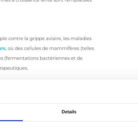
le contre la grippe aviaire, les maladies
urs
,
où des cellules de mammifères (telles
s (fermentations bactériennes et de
érapeutiques.
s critiques (pH, oxygène, nutriments) et
ire vers des lots industriels de plusieurs
Details
e lignes complètes de fermentation. Dans
ération
composé de
6 bioréacteurs et de
 de 17 antigènes différents en lots