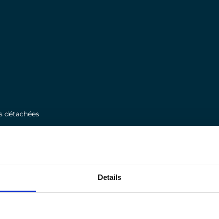
s détachées
usine
erformance
Details