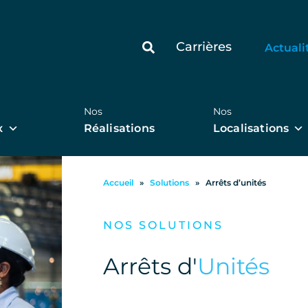
Carrières
Actuali
Nos
Nos
x
Réalisations
Localisations
Accueil
»
Solutions
»
Arrêts d’unités
NOS SOLUTIONS
Arrêts d'
Unités