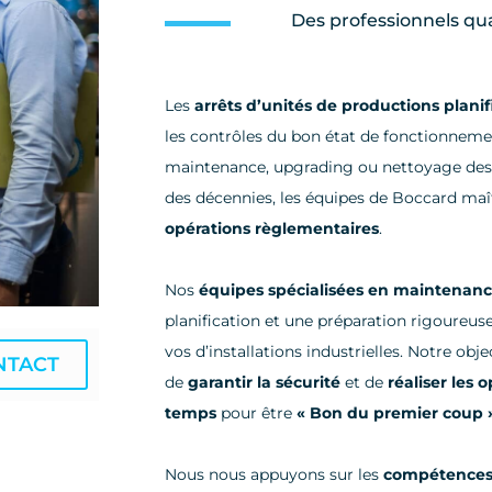
Des professionnels qua
Les
arrêts d’unités de productions planif
les contrôles du bon état de fonctionnemen
maintenance, upgrading ou nettoyage des i
des décennies, les équipes de Boccard maî
opérations règlementaires
.
Nos
équipes spécialisées en maintenance
planification et une préparation rigoureus
vos d’installations industrielles. Notre objec
NTACT
de
garantir la sécurité
et de
réaliser les 
temps
pour être
« Bon du premier coup 
Nous nous appuyons sur les
compétences s