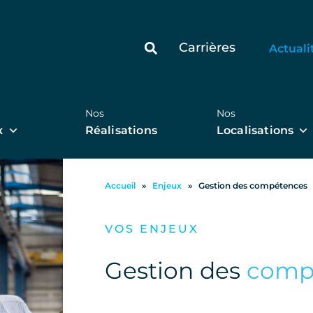
Carrières
Actuali
Nos
Nos
x
Réalisations
Localisations
Accueil
»
Enjeux
»
Gestion des compétences
VOS ENJEUX
Gestion des
comp