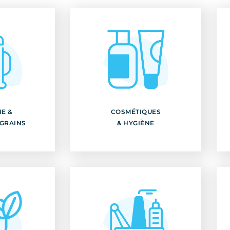
E &
COSMÉTIQUES
 GRAINS
& HYGIÈNE
E &
COSMÉTIQUES
ir
Découvrir
 GRAINS
& HYGIÈNE