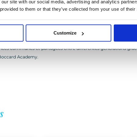
 our site with our social media, advertising and analytics partn
 provided to them or that they’ve collected from your use of their
’amélioration continue, notre système de management (
BPMS –
ience comme une étape clé. Un debriefing a lieu systématiquemen
Customize
riences communes et partagées entre différentes générations grâ
Boccard Academy.
s