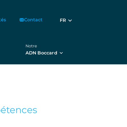
tés
Contact
FR
Notre
ADN Boccard
étences