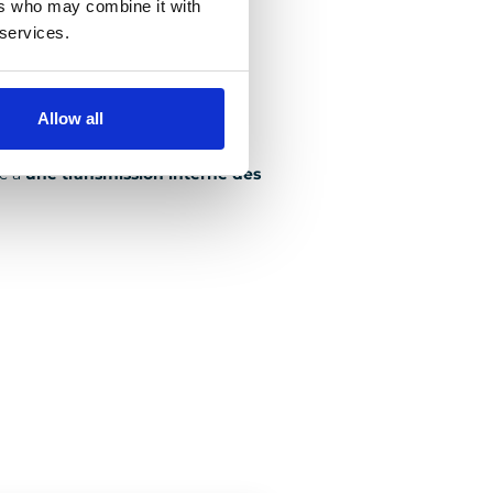
ers who may combine it with
 services.
 Boccard Project Management
t après chaque projet intégrant
Allow all
ce à
une transmission interne des