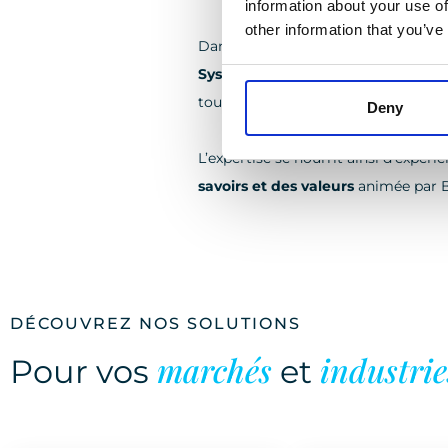
information about your use of
other information that you’ve
Dans le cadre de notre démarche d
System
) intègre le retour d’expér
toutes les parties intéressées.
Deny
L’expertise se nourrit ainsi d’expé
savoirs et des valeurs
animée par 
DÉCOUVREZ NOS SOLUTIONS
marchés
industrie
Pour vos
et