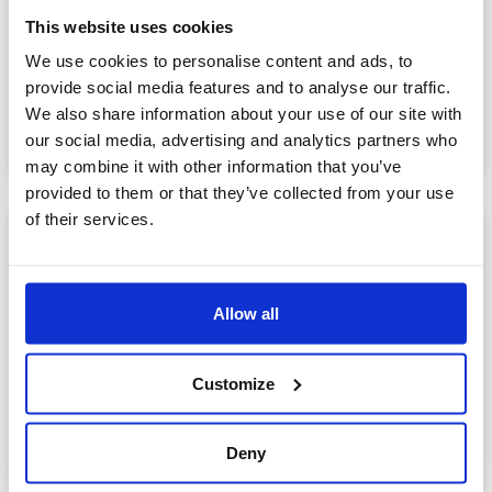
CEBioForum 2026 Rencontrez les innovateurs qui
This website uses cookies
façonnent l’avenir des sciences de la vie. Lors du
CEBioForum 2026
We use cookies to personalise content and ads, to
provide social media features and to analyse our traffic.
Lire la suite »
We also share information about your use of our site with
our social media, advertising and analytics partners who
9 Avril 2026
may combine it with other information that you’ve
provided to them or that they’ve collected from your use
of their services.
Allow all
Customize
Deny