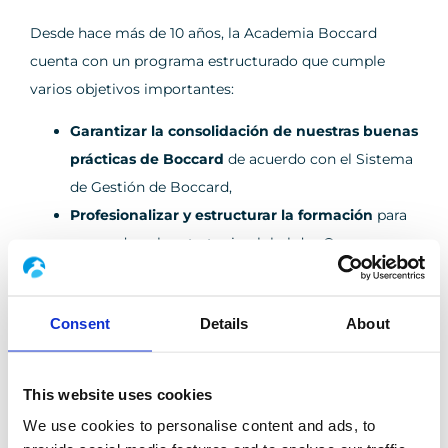
Desde hace más de 10 años, la Academia Boccard
cuenta con un programa estructurado que cumple
varios objetivos importantes:
Garantizar la consolidación de nuestras buenas
prácticas de Boccard
de acuerdo con el Sistema
de Gestión de Boccard,
Profesionalizar y estructurar la formación
para
responder a la estrategia global de «One
Boccard»,
Ofrecer cursos de formación adaptados
a cada
Consent
Details
About
empleado para acompañarlo en su evolución
profesional.
Para satisfacer las necesidades cambiantes de nuestros
This website uses cookies
clientes, ofrecemos
formación interna y cursos de
We use cookies to personalise content and ads, to
formación externa a todos nuestros empleados
.