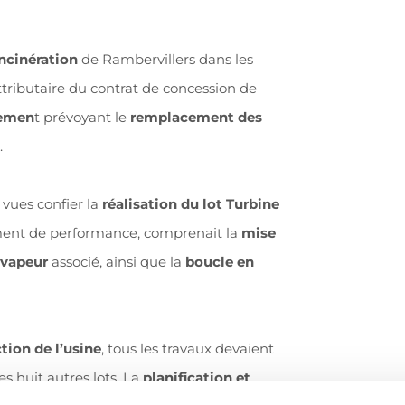
incinération
de Rambervillers dans les
tributaire du contrat de concession de
temen
t prévoyant le
remplacement des
.
 vues confier la
réalisation du lot Turbine
nt de performance, comprenait la
mise
-vapeur
associé, ainsi que la
boucle en
ion de l’usine
, tous les travaux devaient
es huit autres lots. La
planification et