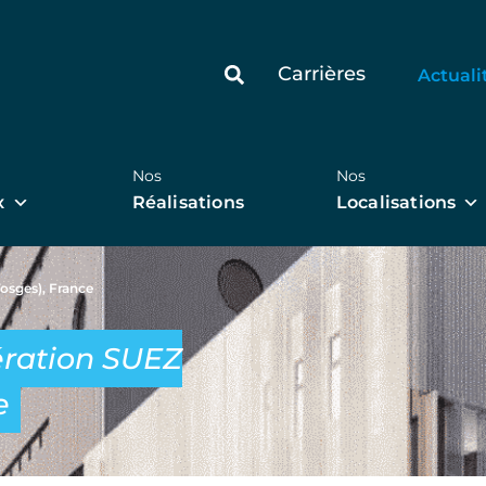
Carrières
Actuali
Nos
Nos
x
Réalisations
Localisations
Vosges), France
ération SUEZ
e