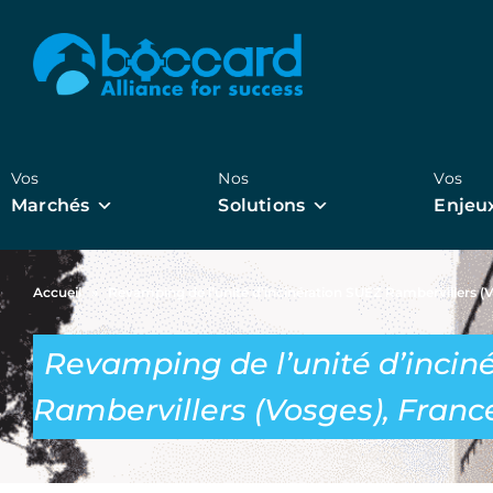
Vos
Nos
Vos
Marchés
Solutions
Enjeu
Accueil
»
Revamping de l’unité d’incinération SUEZ Rambervillers (
Revamping de l’unité d’incin
Rambervillers (Vosges), Franc