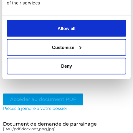
of their services.
Téléchargez le document PDF ci-dessous
,
ouvrez-le à partir de votre ordinateur et
remplissez-le digitalement (document
interactif à remplir directement sur le
Allow all
PDF).
Attention, il ne faut pas le remplir à
partir de la page web
Enregistrez-le
sur votre ordinateur et
Customize
vérifiez bien que le document
n’est pas
vide avant de le joindre
!
Joignez-le plus bas
, puis cliquez sur
Deny
«
Envoyer
»
Accéder au document PDF
Pièces à joindre à votre dossier
Document de demande de parrainage
[1MO/pdf,docx,odt,png,jpg]