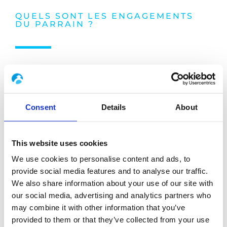
QUELS SONT LES ENGAGEMENTS
DU PARRAIN ?
Participer à la cérémonie d’accueil des
Consent
Details
About
filleuls.
Suivre et accompagner un jeune étudiant
tout au long de son cursus, au travers de
rencontres à minima trimestrielles, pour lui
This website uses cookies
permettre, in fine, d’accéder plus facilement
We use cookies to personalise content and ads, to
à la vie professionnelle via vos conseils et
provide social media features and to analyse our traffic.
votre réseau.
Réaliser chaque fin d’année, conjointement
We also share information about your use of our site with
avec l’étudiant, un bilan du parrainage
our social media, advertising and analytics partners who
may combine it with other information that you’ve
provided to them or that they’ve collected from your use
Consignes