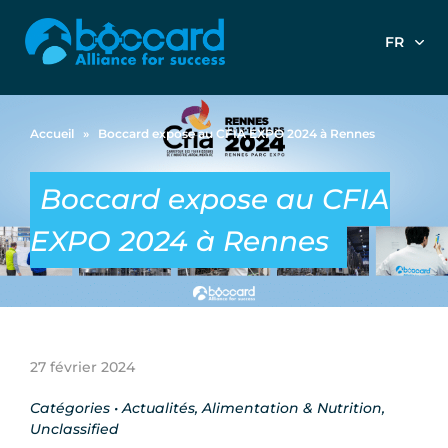
FR
Accueil
»
Boccard expose au CFIA EXPO 2024 à Rennes
Boccard expose au CFIA
EXPO 2024 à Rennes
27 février 2024
Catégories •
Actualités
,
Alimentation & Nutrition
,
Unclassified