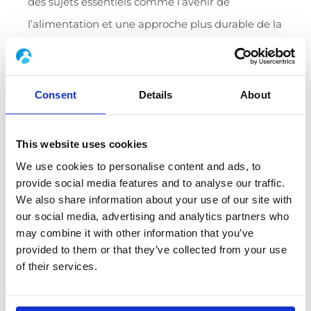
des sujets essentiels comme l’avenir de
l’alimentation et une approche plus durable de la
gestion de l’eau. Des thèmes qui résonnent
particulièrement avec les valeurs et les objectifs
de Boccard, notamment dans le développement
Consent
Details
About
de
nos solutions
visant à optimiser les processus
de production tout en réduisant l’impact
This website uses cookies
environnemental.
We use cookies to personalise content and ads, to
provide social media features and to analyse our traffic.
Au cours du salon, nous aurons l’opportunité de
We also share information about your use of our site with
présenter notre solution
Track Advance
, conçue
our social media, advertising and analytics partners who
may combine it with other information that you’ve
pour servir d’outil d’aide à la décision, développée
provided to them or that they’ve collected from your use
depuis plus de 10 ans par des experts métiers
of their services.
process pour répondre aux défis de traçabilité,
qualité, performance et validation des opérations