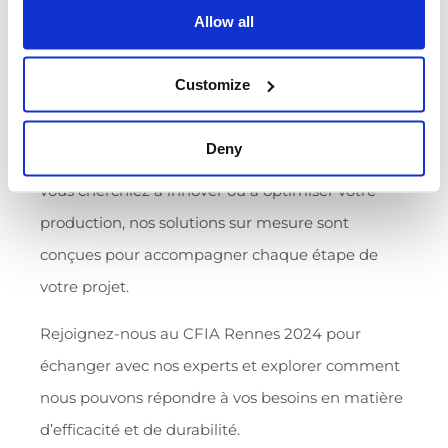
en
agro-alimentaire
et
cosmétique
.
Allow all
Nos équipes spécialisées en agroalimentaire
Customize
seront ravies de partager leur savoir-faire en
matière de
conception
, d’automatisation et
Deny
d’industrialisation de vos
process
industriels. Que
vous cherchiez à innover ou à optimiser votre
production, nos solutions sur mesure sont
conçues pour accompagner chaque étape de
votre projet.
Rejoignez-nous au CFIA Rennes 2024 pour
échanger avec nos experts et explorer comment
nous pouvons répondre à vos besoins en matière
d’efficacité et de durabilité.