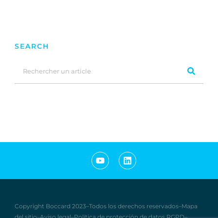
SEARCH
Copyright Boccard
2
0
2
3
–
Todos los derechos reservados
–
Mapa
del sitio
–
Aviso legal
–
Política de protección de datos RGPD
–